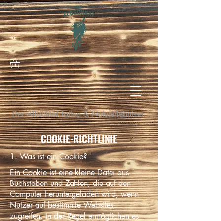
Der Albschrat Tattoo & Naturerlebnisse
COOKIE-RICHTLINIE
1. Was ist ein Cookie?
Ein Cookie ist eine kleine Datei aus
Buchstaben und Zahlen, die auf den
Computer heruntergeladen wird, wenn
Nutzer auf bestimmte Websites
zugreifen. In der Regel ermöglichen es