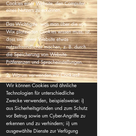
Cookies einer Website, den Computer
eines Nutzers zu erkennen.
Das Wichtigste, was man über die von
Wix platzierten Cookies wissen muss, ist,
dass sie unsere Website etwas
nutzerfreundlicher machen, z. B. durch
die Speicherung von Website-
Präferenzen und Spracheinstellungen.
2. Warum verwenden wir Cookies?
Wir können Cookies und ähnliche
Technologien für unterschiedliche
Zwecke verwenden, beispielsweise: i)
aus Sicherheitsgründen und zum Schutz
vor Betrug sowie um Cyber-Angriffe zu
erkennen und zu verhindern; ii) um
ausgewählte Dienste zur Verfügung