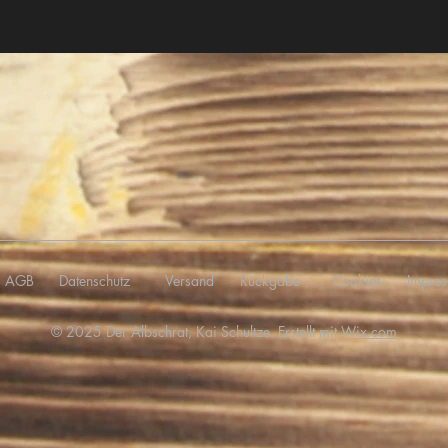
AGB
Datenschutz
Versand
Rückgabe
Cookies
Impre
© 2025 Der Albschrat, Kai Schultze. Erstellt mit
Wix.com