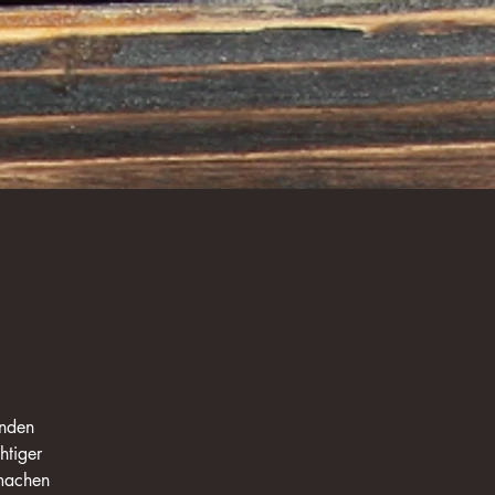
enden
htiger
rmachen