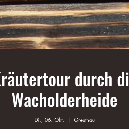
räutertour durch d
Wacholderheide
Di., 06. Okt.
  |  
Greuthau