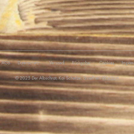
AGB
Datenschutz
Versand
Rückgabe
Cookies
Impre
© 2025 Der Albschrat, Kai Schultze. Erstellt mit
Wix.com