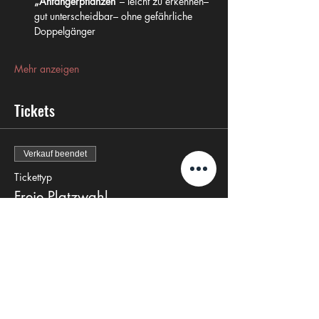
„Anfängerpflanzen“
– leicht zu erkennen– 
gut unterscheidbar– ohne gefährliche 
Doppelgänger
Mehr anzeigen
Tickets
Verkauf beendet
Tickettyp
Freie Platzwahl
Preis
25,00 €
+0,63 € Ticket-Servicegebühr