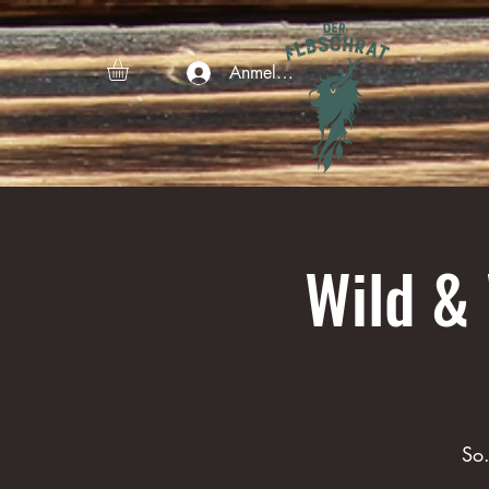
Anmelden
Wild & 
So.