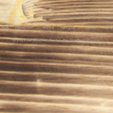
AGB
Datenschutz
Versand
Rückgabe
Cookies
Impre
© 2025 Der Albschrat, Kai Schultze. Erstellt mit
Wix.com