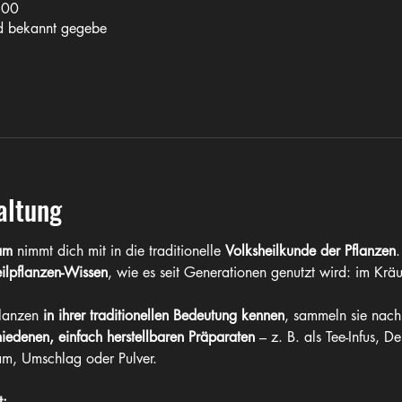
:00
rd bekannt gegebe
altung
am
 nimmt dich mit in die traditionelle 
Volksheilkunde der Pflanzen
.
eilpflanzen-Wissen
, wie es seit Generationen genutzt wird: im Kräu
lanzen 
in ihrer traditionellen Bedeutung kennen
, sammeln sie nachh
iedenen, einfach herstellbaren Präparaten
 – z. B. als Tee-Infus, 
am, Umschlag oder Pulver.
t: