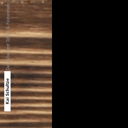
Der Albschrat Tattoo & Naturerlebnisse
Kai Schultze