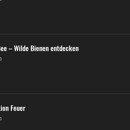
ee – Wilde Bienen entdecken
n
tion Feuer
n