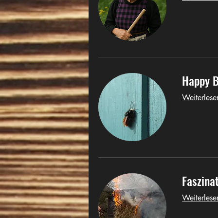
Happy B
Weiterlese
Faszina
Weiterlese